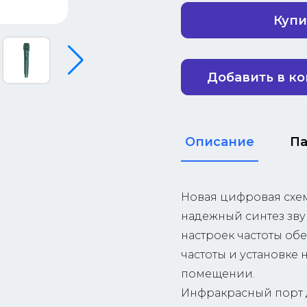
Купи
Добавить в к
Описание
П
Новая цифровая схем
надежный синтез зву
настроек частоты об
частоты и установке 
помещении.
Инфракрасный порт