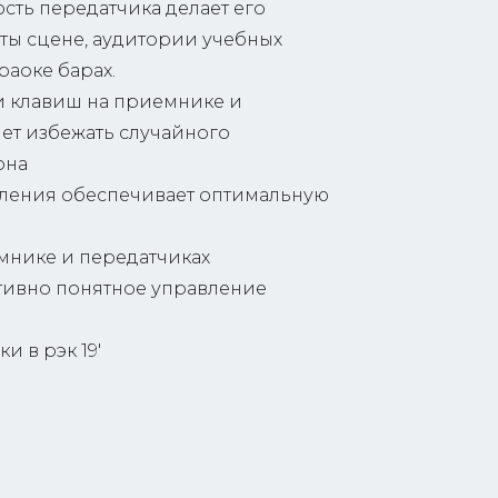
ть передатчика делает его
ты сцене, аудитории учебных
раоке барах.
 клавиш на приемнике и
ет избежать случайного
она
ения обеспечивает оптимальную
мнике и передатчиках
тивно понятное управление
и в рэк 19'